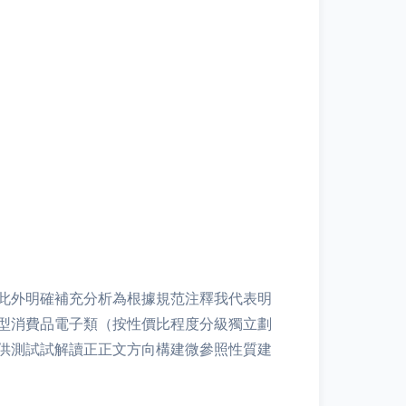
此外明確補充分析為根據規范注釋我代表明
型消費品電子類（按性價比程度分級獨立劃
煉供測試試解讀正正文方向構建微參照性質建