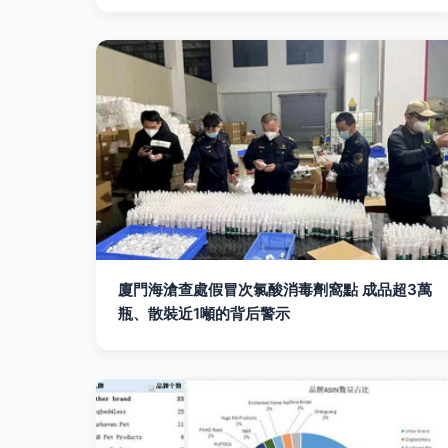
廈門海滄查處假冒次氯酸消毒劑窩點 成品超3萬
瓶、散裝近1噸的背后警示