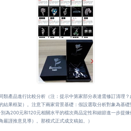
同類產品進行比較分析（注：提示中第家部分表達需修訂清理？
的結果框架）。注意下兩家背景基礎：假設選取分析對象為基礎
別為200元和120元相關水平的檔次商品定性和細節進一步提
角嚴謹推意見導）。那模式正式成文稿如。）