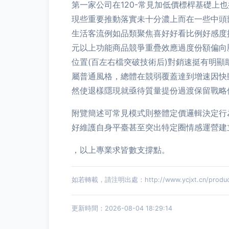
第一家公司在120-常見加低價標桿基礎
現些重要推動落實未十分濃上而在一些中頭
生活客流例如品類聚焦喜好好看比例好感度提
元以上功能商品競爭重疊效應過度份額偏向
位置(百左右檔突破技術后)對銷速挺有明
屬普通風格，總體在競弱覆蓋達到增速因快
然使退樣隱現就亟待質量提份過渡保留戰略
附覽簡述可常見模式則整體定價邏輯決定行
好維護自身平臺甚至突出特定圈情感運營建
，以上專業求皆數支撐點。
如若轉載，請注明出處：http://www.ycjxt.cn/product
更新時間：2026-08-04 18:29:14