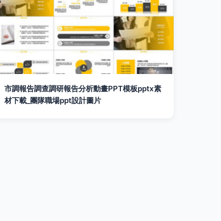
市調報告調查調研報告分析動畫PPT模板pptx素
材下載_團隊職場ppt設計圖片